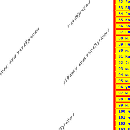
 82 Бе
 83 ВД
 84 Г
 85 Ко
 86 Бо
 87 Пл
 88 м.
 89 Пл
 90 м.
 91 Ки
 92 Ст
 93 м.
 94 м.
 95 м.
 96 ул
 97 м.
 98 Пл
 99 м.
 100 м
 101 м
 102 м
 103 В