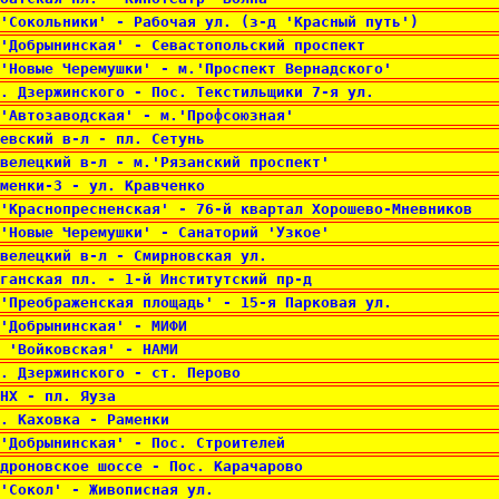
'Сокольники' - Рабочая ул. (з-д 'Красный путь') 
'Добрынинская' - Севастопольский проспект 
'Новые Черемушки' - м.'Проспект Вернадского' 
. Дзержинского - Пос. Текстильщики 7-я ул. 
'Автозаводская' - м.'Профсоюзная' 
евский в-л - пл. Сетунь 
велецкий в-л - м.'Рязанский проспект' 
менки-3 - ул. Кравченко 
'Краснопресненская' - 76-й квартал Хорошево-Мневников 
'Новые Черемушки' - Санаторий 'Узкое' 
велецкий в-л - Смирновская ул. 
ганская пл. - 1-й Институтский пр-д 
'Преображенская площадь' - 15-я Парковая ул. 
'Добрынинская' - МИФИ 
 'Войковская' - НАМИ 
. Дзержинского - ст. Перово 
НХ - пл. Яуза 
. Каховка - Раменки 
'Добрынинская' - Пос. Строителей 
дроновское шоссе - Пос. Карачарово 
'Сокол' - Живописная ул. 