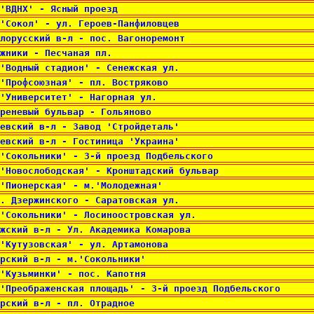
'ВДНХ' - Ясный проезд 
'Сокол' - ул. Героев-Панфиловцев 
лорусский в-л - пос. Вагоноремонт 
жники - Песчаная пл. 
'Водный стадион' - Сенежская ул. 
'Профсоюзная' - пл. Востряково 
'Университет' - Нагорная ул. 
реневый бульвар - Гольяново 
евский в-л - Завод 'Стройдеталь' 
евский в-л - Гостиница 'Украина' 
'Сокольники' - 3-й проезд Подбельского 
'Новослободская' - Кронштадский бульвар 
'Пионерская' - м.'Молодежная' 
. Дзержинского - Саратовская ул. 
'Сокольники' - Лосиноостровская ул. 
жский в-л - Ул. Академика Комарова 
'Кутузовская' - ул. Артамонова 
рский в-л - м.'Сокольники' 
'Кузьминки' - пос. Капотня 
'Преображенская площадь' - 3-й проезд Подбельского 
рский в-л - пл. Отрадное 