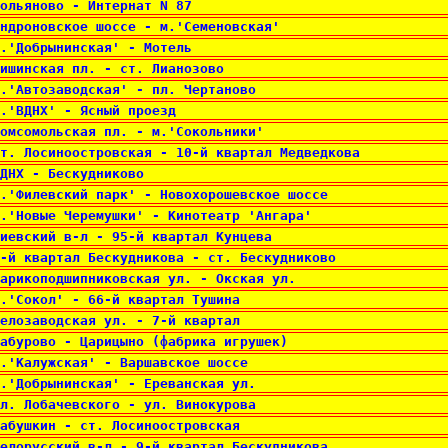
ольяново - Интернат N 87 
ндроновское шоссе - м.'Семеновская' 
.'Добрынинская' - Мотель 
ишинская пл. - ст. Лианозово 
.'Автозаводская' - пл. Чертаново 
.'ВДНХ' - Ясный проезд 
омсомольская пл. - м.'Сокольники' 
т. Лосиноостровская - 10-й квартал Медведкова 
ДНХ - Бескудниково 
.'Филевский парк' - Новохорошевское шоссе 
.'Новые Черемушки' - Кинотеатр 'Ангара' 
иевский в-л - 95-й квартал Кунцева 
-й квартал Бескудникова - ст. Бескудниково 
арикоподшипниковская ул. - Окская ул. 
.'Сокол' - 66-й квартал Тушина 
елозаводская ул. - 7-й квартал 
абурово - Царицыно (фабрика игрушек) 
.'Калужская' - Варшавское шоссе 
.'Добрынинская' - Ереванская ул. 
л. Лобачевского - ул. Винокурова 
абушкин - ст. Лосиноостровская 
елорусский в-л - 9-й квартал Бескудникова 