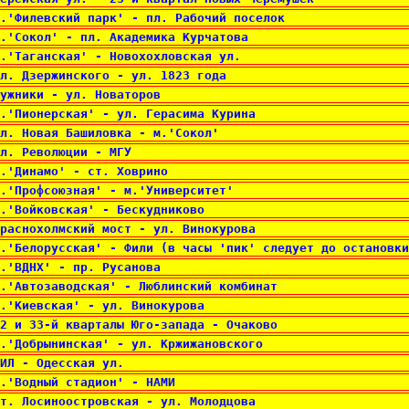
.'Филевский парк' - пл. Рабочий поселок 
.'Сокол' - пл. Академика Курчатова 
.'Таганская' - Новохохловская ул. 
л. Дзержинского - ул. 1823 года 
ужники - ул. Новаторов 
.'Пионерская' - ул. Герасима Курина 
л. Новая Башиловка - м.'Сокол' 
л. Революции - МГУ 
.'Динамо' - ст. Ховрино 
.'Профсоюзная' - м.'Университет' 
.'Войковская' - Бескудниково 
раснохолмский мост - ул. Винокурова 
.'Белорусская' - Фили (в часы 'пик' следует до остановки
.'ВДНХ' - пр. Русанова 
.'Автозаводская' - Люблинский комбинат 
.'Киевская' - ул. Винокурова 
2 и 33-й кварталы Юго-запада - Очаково 
.'Добрынинская' - ул. Кржижановского 
ИЛ - Одесская ул. 
.'Водный стадион' - НАМИ 
т. Лосиноостровская - ул. Молодцова 