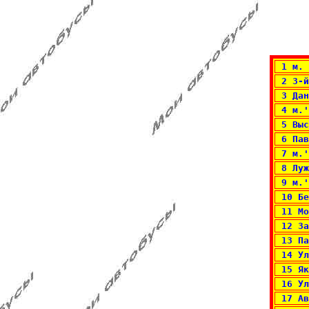
 1 м.
 2 3-й
 3 Дан
 4 м.'
 5 Выс
 6 Пав
 7 м.'
 8 Луж
 9 м.'
 10 Бе
 11 Мо
 12 За
 13 Па
 14 Ул
 15 Як
 16 Ул
 17 Ав