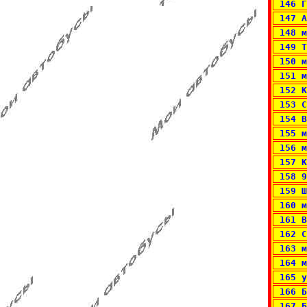
 146 Г
 147 А
 148 м
 149 Т
 150 м
 151 м
 152 К
 153 С
 154 В
 155 м
 156 м
 157 К
 158 9
 159 Ш
 160 м
 161 В
 162 С
 163 м
 164 м
 165 у
 166 Б
 167 Б