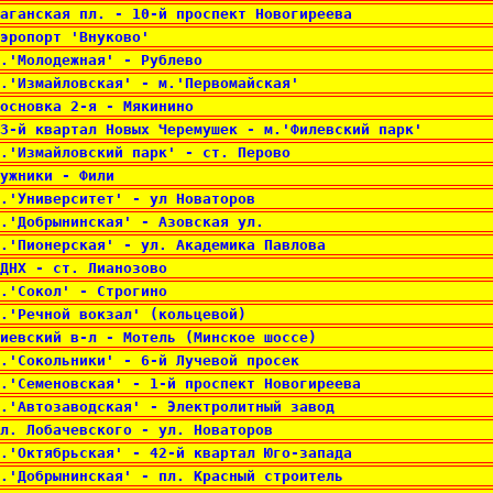
Таганская пл. - 10-й проспект Новогиреева 
эропорт 'Внуково' 
.'Молодежная' - Рублево 
.'Измайловская' - м.'Первомайская' 
основка 2-я - Мякинино 
3-й квартал Новых Черемушек - м.'Филевский парк' 
.'Измайловский парк' - ст. Перово 
ужники - Фили 
.'Университет' - ул Новаторов 
.'Добрынинская' - Азовская ул. 
.'Пионерская' - ул. Академика Павлова 
ДНХ - ст. Лианозово 
.'Сокол' - Строгино 
.'Речной вокзал' (кольцевой) 
иевский в-л - Мотель (Минское шоссе) 
.'Сокольники' - 6-й Лучевой просек 
.'Семеновская' - 1-й проспект Новогиреева 
.'Автозаводская' - Электролитный завод 
л. Лобачевского - ул. Новаторов 
м.'Октябрьская' - 42-й квартал Юго-запада 
.'Добрынинская' - пл. Красный строитель 