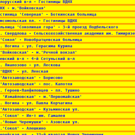
лорусский в-л - Гостиницы ВДНХ 
НХ - м.'Войковская' 
остиница 'Северная' - Боткинская больница 
мсомольская пл. - Гостиницы ВДНХ 
льница 'Соколиная гора' - 3-й проезд Подбельского 
. Свердлова - Сельскохозяйственная академия им. Тимирязе
'Сокол' - Новобратцевская больница 
. Ногина - ул. Герасима Курина 
'Войковская' - м.'Речной вокзал' 
евский в-л - 4-й Сетуньский в-л 
. Лианозово - ул. Лескова 
'ВДНХ' - ул. Ленская 
'Автозаводская' - Борисово 
'Автозаводская' - пос. Капотня 
. Героев-Панфиловцев - пл. Тушино 
 'Измайловская' - м.'Первомайская' 
. Ногина - ул. Павла Корчагина 
'Автозаводская' - Кузьминская ул. 
.'Сокол' - Ин-т им. Гамалея 
.'Новые Черемушки' - Азовская ул. 
.'Сокол' - Алешкино 
ерейская ул. - 23-й квартал Новых Черемушек 