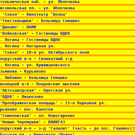
тельническая наб. - ул. Яблочкова 
мсомольская пл. - ул. Яблочкова 
 'Сокол' - Кинотеатр 'Волна' 
'Текстильщики' - Больница Семашко 
'Динамо' - НАМИ 
'Войковская' - Гостиницы ВДНХ 
. Ногина - Гостиницы ВДНХ 
. Ногина - Нагорная ул. 
 'Сокол' - 10-я ул. Октябрьского поля 
лорусский в-л - Силикатный з-д 
. Ногина - ул. Кржижановского 
зьминки - Курьяново 
. Люблино - Больница Семашко 
велецкий в-л - Покровские выселки 
'Автозаводская' - Одесская ул. 
'ВДНХ' - Лианозово 
'Преображенская площадь' - 15-я Парковая ул. 
рьяново - пос. Капотня 
'Семеновская' - пл. Новогиреево 
'Новые Черемушки' - ВНИИГАЗ 
лорусский в-л - з-д 'Галалит' (часть - до пос. Главмосст
батская пл. - Кинотеатр 'Волна' 