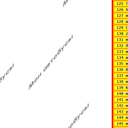
 125 
 126 А
 127 м
 128 м
 129 С
 130 2
 131 м
 132 Л
 133 м
 134 м
 135 м
 136 В
 137 м
 138 м
 139 К
 140 м
 141 м
 142 м
 143 у
 144 
 145 м