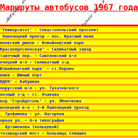
Маршруты автобусов 1967 года
 'Университет' - Севастопольский проспект 
 Павелецкий проезд - пос. Красный маяк 
иловский рынок - Измайловский парк 
Краснопресненская' - Силикатный завод 
тавочный пер. - Савеловский в-л 
елецкий в-л - Силикатный з-д 
Измайловский парк' - ст.Перово 
ники - Южный порт 
ВДНХ' - Бабушкин 
лорусский в-л - ул. Тухачевского 
лочный з-д - ст. Очаково 
вод 'Стройдеталь' - ул. Яблочкова 
велецкий в-л - 3-й Павелецкий проезд 
. Трофимова - ул. Нагорная 
орная ул. - 6-я типография 
. Артамонова (кольцевой) 
тозаводский мост - Больница Семашко 