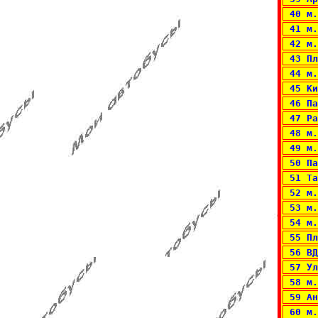
 40 м.
 41 м.
 42 м.
 43 Пл
 44 м.
 45 Ки
 46 Па
 47 Ра
 48 м.
 49 м.
 50 Па
 51 Та
 52 м.
 53 м.
 54 м.
 55 Пл
 56 ВД
 57 Ул
 58 м.
 59 Ан
 60 м.