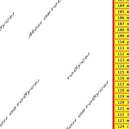
 104 м
 105 м
 106 м
 107 п
 108 Л
 109 м
 110 у
 111 п
 112 м
 113 м
 114 м
 115 К
 116 м
 117 м
 118 м
 119 м
 120 3
 121 м
 122 З
 123 м
 124 с